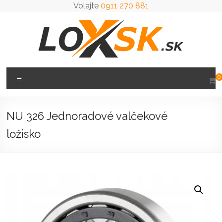
Prejsť
Volajte
0911 270 881
na
obsah
Loxsk
Menu
0
predaj
ložisk
NU 326 Jednoradové valčekové
ložisko