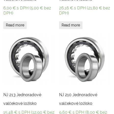
6,00
€
s DPH (
5,00
€
bez
26,16
€
s DPH (
21,80
€
bez
DPH)
DPH)
Read more
Read more
NJ 213 Jednoradové
NJ 210 Jednoradové
valčekové ložisko
valčekové ložisko
15,48
€
s DPH (
12,90
€
bez
9,60
€
s DPH (
8,00
€
bez