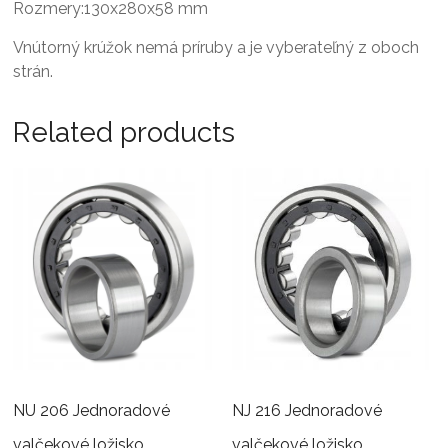
Rozmery:130x280x58 mm
Vnútorný krúžok nemá príruby a je vyberateľný z oboch
strán.
Related products
NU 206 Jednoradové
NJ 216 Jednoradové
valčekové ložisko
valčekové ložisko