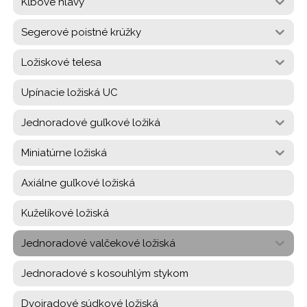
Kĺbové hlavy
Segerové poistné krúžky
Ložiskové telesa
Upínacie ložiská UC
Jednoradové guľkové ložiká
Miniatúrne ložiská
Axiálne guľkové ložiská
Kuželíkové ložiská
Jednoradové valčekové ložiská
Jednoradové s kosouhlým stykom
Dvojradové súdkové ložiská