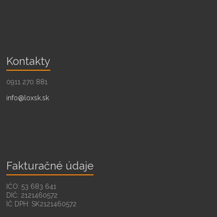
Kontakty
0911 270 881
info@loxsk.sk
Fakturačné údaje
IČO: 53 683 641
DIČ: 2121460572
IČ DPH: SK2121460572