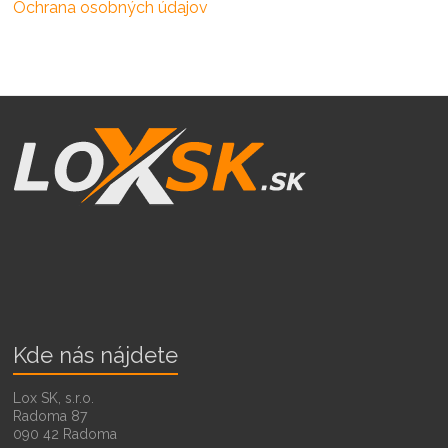
Ochrana osobných údajov
Kde nás nájdete
Lox SK, s.r.o.
Radoma 87
090 42 Radoma