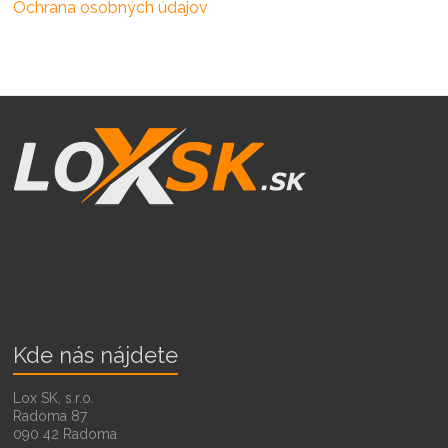
Ochrana osobných údajov
Kde nás nájdete
Lox SK, s.r.o.
Radoma 87
090 42 Radoma