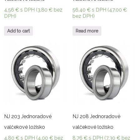
4,56
€
s DPH (
3,80
€
bez
56,40
€
s DPH (
47,00
€
DPH)
bez DPH)
Add to cart
Read more
NJ 203 Jednoradové
NJ 208 Jednoradové
valčekové ložisko
valčekové ložisko
4,80
€
s DPH (
4,00
€
bez
8,76
€
s DPH (
7,30
€
bez