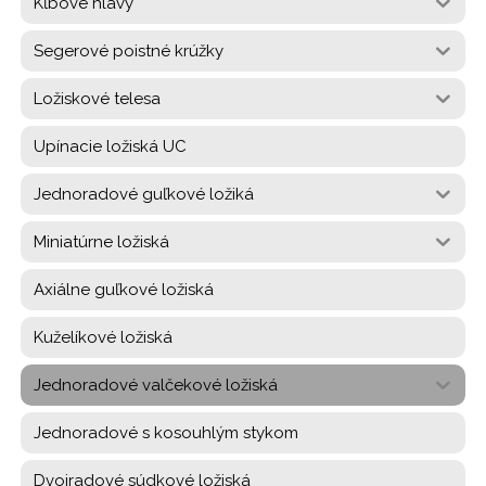
Kĺbové hlavy
Segerové poistné krúžky
Ložiskové telesa
Upínacie ložiská UC
Jednoradové guľkové ložiká
Miniatúrne ložiská
Axiálne guľkové ložiská
Kuželíkové ložiská
Jednoradové valčekové ložiská
Jednoradové s kosouhlým stykom
Dvojradové súdkové ložiská