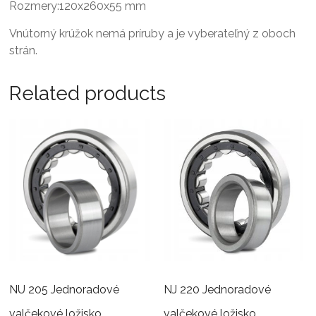
Rozmery:120x260x55 mm
Vnútorný krúžok nemá príruby a je vyberateľný z oboch
strán.
Related products
NU 205 Jednoradové
NJ 220 Jednoradové
valčekové ložisko
valčekové ložisko