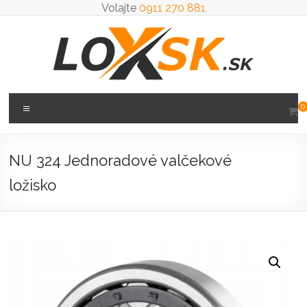
Prejsť
Volajte
0911 270 881
na
obsah
Loxsk
Menu
0
predaj
ložisk
NU 324 Jednoradové valčekové
ložisko