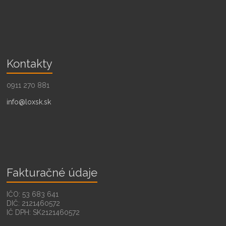
Kontakty
0911 270 881
info@loxsk.sk
Fakturačné údaje
IČO: 53 683 641
DIČ: 2121460572
IČ DPH: SK2121460572