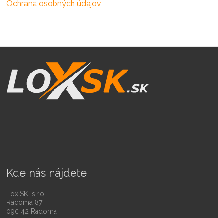
Ochrana osobných údajov
Kde nás nájdete
Lox SK, s.r.o.
Radoma 87
090 42 Radoma