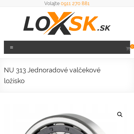
Prejsť
Volajte
0911 270 881
na
obsah
Loxsk
Menu
0
predaj
ložisk
NU 313 Jednoradové valčekové
ložisko