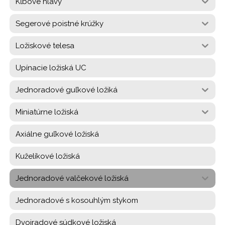
Kĺbové hlavy
Segerové poistné krúžky
Ložiskové telesa
Upínacie ložiská UC
Jednoradové guľkové ložiká
Miniatúrne ložiská
Axiálne guľkové ložiská
Kuželíkové ložiská
Jednoradové valčekové ložiská
Jednoradové s kosouhlým stykom
Dvojradové súdkové ložiská