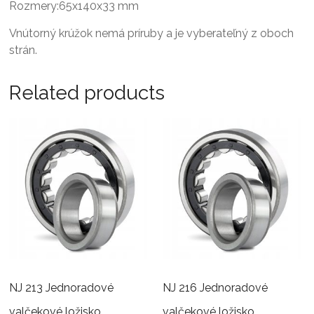
Rozmery:65x140x33 mm
Vnútorný krúžok nemá príruby a je vyberateľný z oboch
strán.
Related products
NJ 213 Jednoradové
NJ 216 Jednoradové
valčekové ložisko
valčekové ložisko