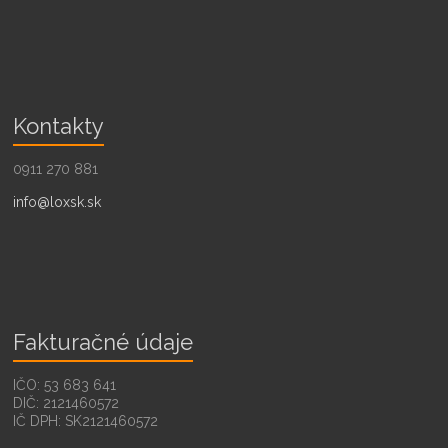
Kontakty
0911 270 881
info@loxsk.sk
Fakturačné údaje
IČO: 53 683 641
DIČ: 2121460572
IČ DPH: SK2121460572