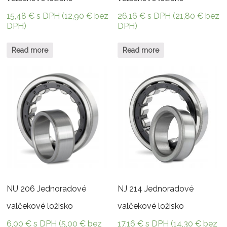
15,48
€
s DPH (
12,90
€
bez
26,16
€
s DPH (
21,80
€
bez
DPH)
DPH)
Read more
Read more
NU 206 Jednoradové
NJ 214 Jednoradové
valčekové ložisko
valčekové ložisko
6,00
€
s DPH (
5,00
€
bez
17,16
€
s DPH (
14,30
€
bez