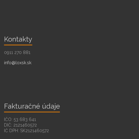
Kontakty
0911 270 881
info@loxsk.sk
Fakturačné údaje
IČO: 53 683 641
DIČ: 2121460572
IČ DPH: SK2121460572