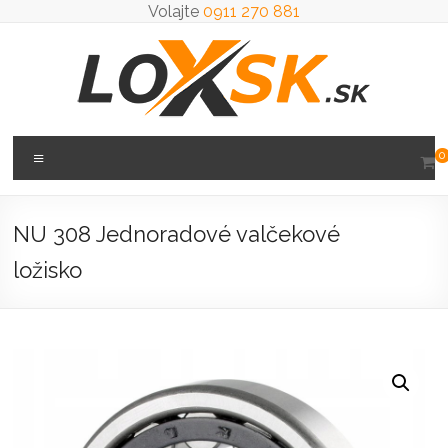
Prejsť
Volajte
0911 270 881
na
obsah
Loxsk
Menu
0
predaj
ložisk
NU 308 Jednoradové valčekové
ložisko