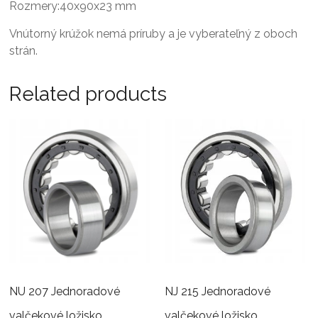
Rozmery:40x90x23 mm
Vnútorný krúžok nemá príruby a je vyberateľný z oboch
strán.
Related products
NU 207 Jednoradové
NJ 215 Jednoradové
valčekové ložisko
valčekové ložisko