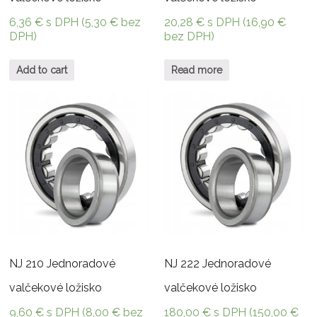
6,36
€
s DPH (
5,30
€
bez
20,28
€
s DPH (
16,90
€
DPH)
bez DPH)
Add to cart
Read more
NJ 210 Jednoradové
NJ 222 Jednoradové
valčekové ložisko
valčekové ložisko
9,60
€
s DPH (
8,00
€
bez
180,00
€
s DPH (
150,00
€