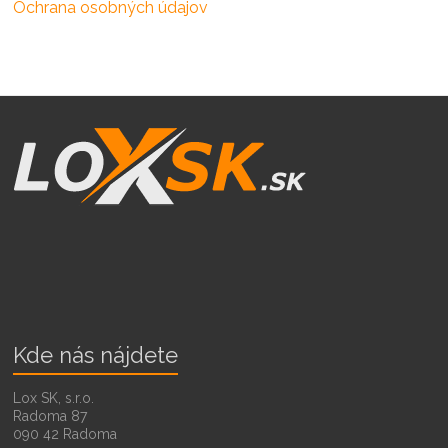
Ochrana osobných údajov
Kde nás nájdete
Lox SK, s.r.o.
Radoma 87
090 42 Radoma