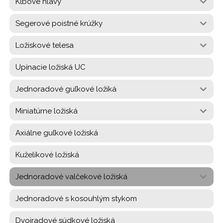
Kĺbové hlavy
Segerové poistné krúžky
Ložiskové telesa
Upínacie ložiská UC
Jednoradové guľkové ložiká
Miniatúrne ložiská
Axiálne guľkové ložiská
Kuželíkové ložiská
Jednoradové valčekové ložiská
Jednoradové s kosouhlým stykom
Dvojradové súdkové ložiská