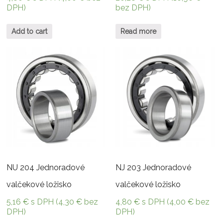
DPH)
bez DPH)
Add to cart
Read more
NU 204 Jednoradové
NJ 203 Jednoradové
valčekové ložisko
valčekové ložisko
5,16
€
s DPH (
4,30
€
bez
4,80
€
s DPH (
4,00
€
bez
DPH)
DPH)