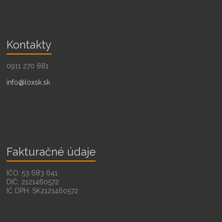
Kontakty
0911 270 881
info@loxsk.sk
Fakturačné údaje
IČO: 53 683 641
DIČ: 2121460572
IČ DPH: SK2121460572