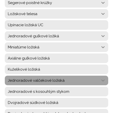
Segerové poistné krúžky
Ložiskové telesa
Upínacie ložiská UC
Jednoradové guľkové ložiká
Miniatúrne ložiská
Axiálne guľkové ložiská
Kuželíkové ložiská
Jednoradové valčekové ložiská
Jednoradové s kosouhlým stykom
Dvojradové súdkové ložiská