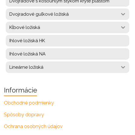
Dvojradové s kosouhlým stykom kryte plastom
Dvojradové guľkové ložiská
Kĺbové ložiská
Ihlové ložiská HK
Ihlové ložiská NA
Lineárne ložiská
Informácie
Obchodné podmienky
Spôsoby dopravy
Ochrana osobných údajov