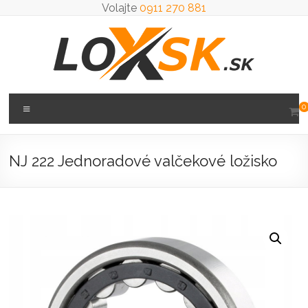
Prejsť
Volajte
0911 270 881
na
obsah
Loxsk
Menu
0
predaj
ložisk
NJ 222 Jednoradové valčekové ložisko