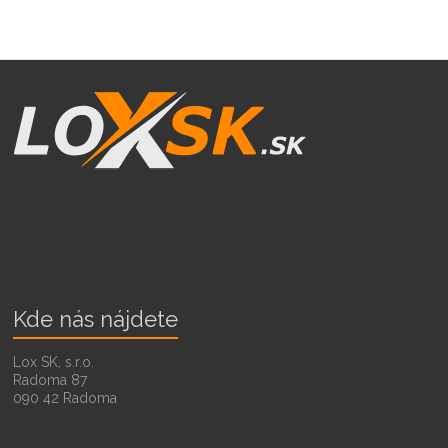
Kde nás nájdete
Lox SK, s.r.o.
Radoma 87
090 42 Radoma