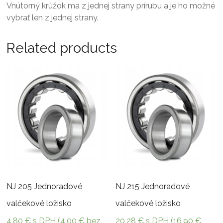
Vnútorný krúžok ma z jednej strany prírubu a je ho možné
vybrať len z jednej strany.
Related products
NJ 205 Jednoradové
NJ 215 Jednoradové
valčekové ložisko
valčekové ložisko
4,80
€
s DPH (
4,00
€
bez
20,28
€
s DPH (
16,90
€