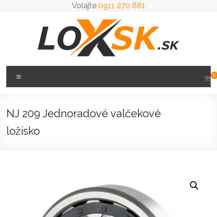
Prejsť
Volajte
0911 270 881
na
obsah
Loxsk
Menu
0
predaj
ložisk
NJ 209 Jednoradové valčekové
ložisko