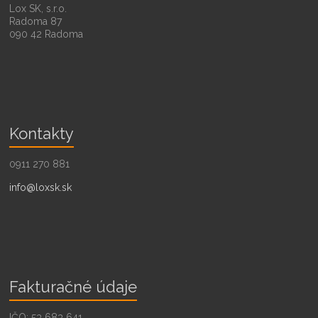
Lox SK, s.r.o.
Radoma 87
090 42 Radoma
Kontakty
0911 270 881
info@loxsk.sk
Fakturačné údaje
IČO: 53 683 641