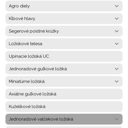
Agro diely
Kĺbové hlavy
Segerové poistné krúžky
Ložiskové telesa
Upínacie ložiská UC
Jednoradové guľkové ložiká
Miniatúrne ložiská
Axiálne guľkové ložiská
Kuželíkové ložiská
Jednoradové valčekové ložiská