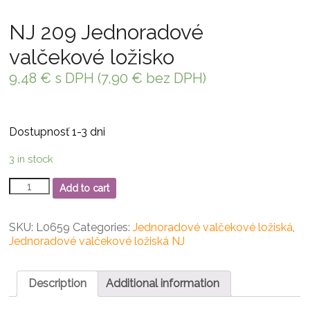
NJ 209 Jednoradové
valčekové ložisko
9,48
€
s DPH (
7,90
€
bez DPH)
Dostupnosť 1-3 dni
3 in stock
NJ
Add to cart
209
Jednoradové
valčekové
SKU:
L0659
Categories:
Jednoradové valčekové ložiská
,
ložisko
Jednoradové valčekové ložiská NJ
quantity
Description
Additional information