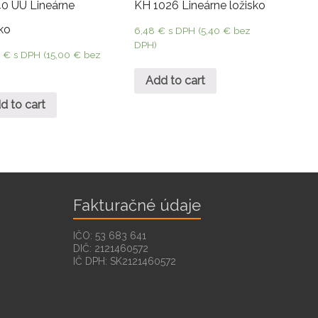
0 UU Lineárne
KH 1026 Lineárne ložisko
sko
6,48
€
s DPH (
5,40
€
bez
DPH)
0
€
s DPH (
15,00
€
bez
Add to cart
d to cart
Fakturačné údaje
IČO: 53 683 641
DIČ: 2121460572
IČ DPH: SK2121460572