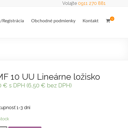
Volajte
0911 270 881
0
e/Registrácia
Obchodné podmienky
Kontakt
F 10 UU Lineárne ložisko
0
€
s DPH (
6,50
€
bez DPH)
upnosť 1-3 dni
stock