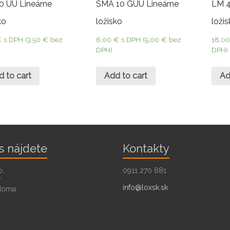
0 UU Lineárne
SMA 10 GUU Lineárne
LM 4
ko
ložisko
loži
€
s DPH (
3,50
€
bez
6,00
€
s DPH (
5,00
€
bez
18,0
DPH)
DPH)
d to cart
Add to cart
Ad
s nájdete
Kontakty
o.
0911 270 881
7
info@loxsk.sk
doma