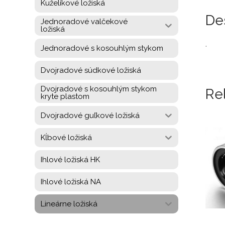
Kuželíkové ložiská
De
Jednoradové valčekové
ložiská
.
Jednoradové s kosouhlým stykom
Dvojradové súdkové ložiská
Dvojradové s kosouhlým stykom
Re
kryte plastom
Dvojradové guľkové ložiská
Kĺbové ložiská
Ihlové ložiská HK
Ihlové ložiská NA
Lineárne ložiská