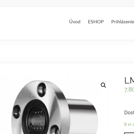
Úvod
ESHOP
Prihláseni
LM
7,8
Dost
8 in 