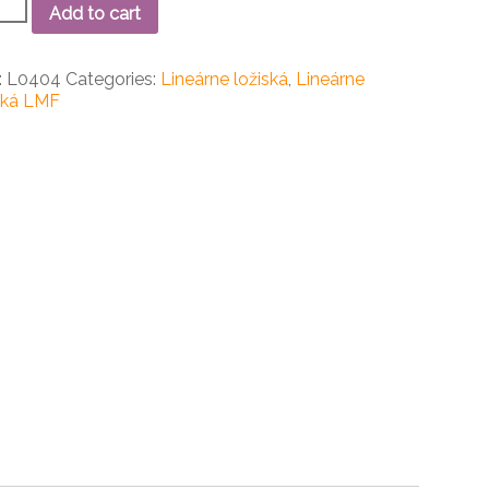
Add to cart
rne
:
L0404
Categories:
Lineárne ložiská
,
Lineárne
ko
ská LMF
ity