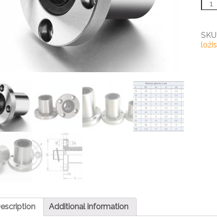
LMF
10
UU
Lineá
SKU
ložis
loži
quant
escription
Additional information