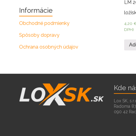
LM 2
Informácie
ložis
Obchodné podmienky
4,20
DPH)
Spôsoby dopravy
Ad
Ochrana osobných údajov
Kde ná
Lox SK, s.r.
Radoma 8
090 42 Ra