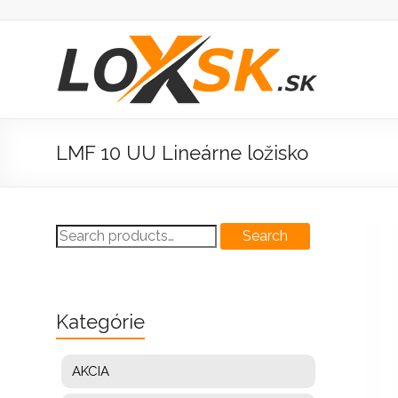
Prejsť
na
obsah
Loxsk
predaj
ložisk
LMF 10 UU Lineárne ložisko
Search
Search
for:
Kategórie
AKCIA