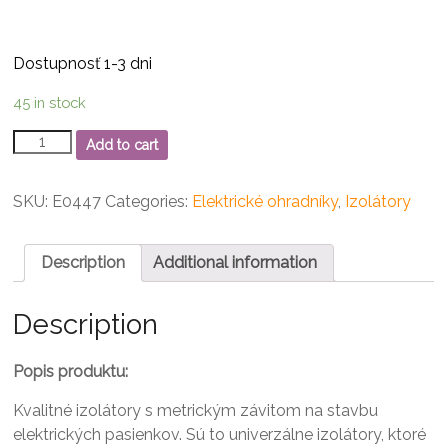
Dostupnosť 1-3 dni
45 in stock
Izolátor
Add to cart
kruhový
s
metrickým
SKU:
E0447
Categories:
Elektrické ohradníky
,
Izolátory
závitom
M6,
40
Description
Additional information
mm
quantity
Description
Popis produktu:
Kvalitné izolátory s metrickým závitom na stavbu
elektrických pasienkov.
Sú to univerzálne izolátory, ktoré