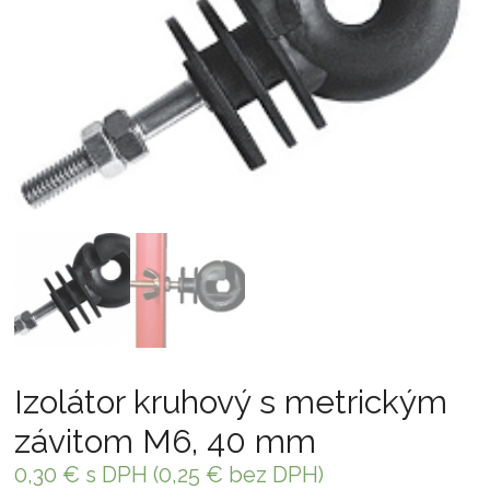
Izolátor kruhový s metrickým
závitom M6, 40 mm
0,30
€
s DPH (
0,25
€
bez DPH)