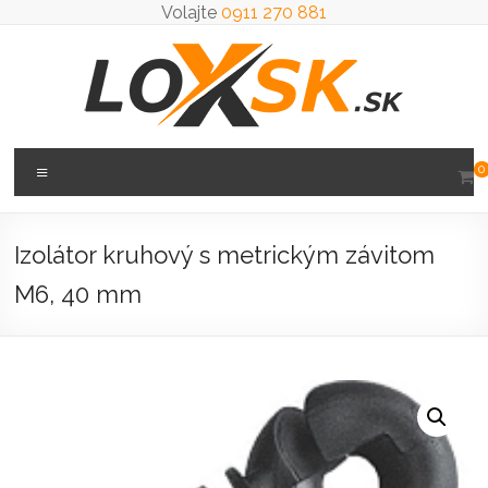
Prejsť
Volajte
0911 270 881
na
obsah
Loxsk
Menu
0
predaj
ložisk
Izolátor kruhový s metrickým závitom
M6, 40 mm