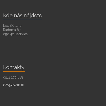
Kde nás nájdete
Lox SK, s.r.o.
Radoma 87
090 42 Radoma
Kontakty
0911 270 881
info@loxsk.sk