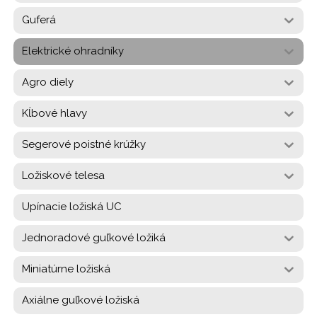
Guferá
Elektrické ohradníky
Agro diely
Kĺbové hlavy
Segerové poistné krúžky
Ložiskové telesa
Upínacie ložiská UC
Jednoradové guľkové ložiká
Miniatúrne ložiská
Axiálne guľkové ložiská