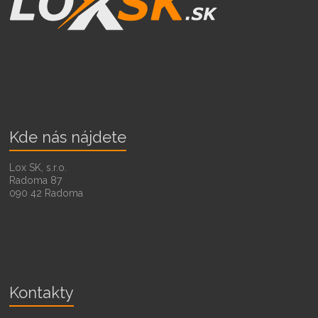
Kde nás nájdete
Lox SK, s.r.o.
Radoma 87
090 42 Radoma
Kontakty