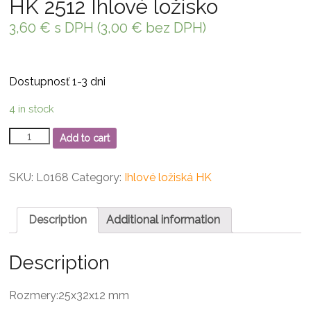
HK 2512 Ihlové ložisko
3,60
€
s DPH (
3,00
€
bez DPH)
Dostupnosť 1-3 dni
4 in stock
HK
Add to cart
2512
Ihlové
ložisko
SKU:
L0168
Category:
Ihlové ložiská HK
quantity
Description
Additional information
Description
Rozmery:25x32x12 mm