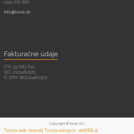
0911 270 881
info@loxsk.sk
Fakturačné údaje
IČO: 53 683 641
DIČ: 2121460572
IČ DPH: SK2121460572
Copyright © loxsk.sk |
Tvorba web stránok
| Tvorba eshopov -abWEB.sk