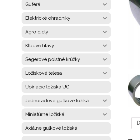
Guferá
Elektrické ohradníky
Agro diely
Kĺbové hlavy
Segerové poistné krúžky
Ložiskové telesa
Upínacie ložiská UC
Jednoradové guľkové ložiká
Miniatúrne ložiská
D
Axiálne guľkové ložiská