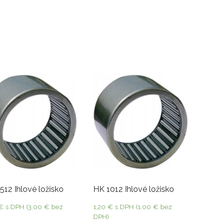
512 Ihlové ložisko
HK 1012 Ihlové ložisko
€
s DPH (
3,00
€
bez
1,20
€
s DPH (
1,00
€
bez
DPH)