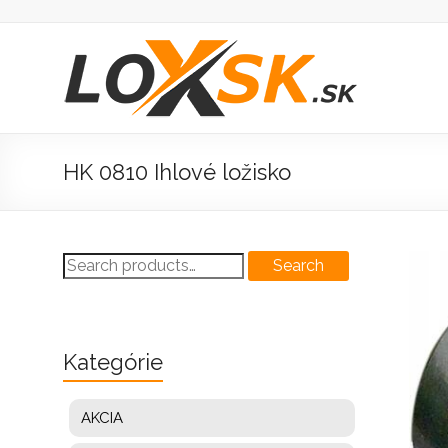
Prejsť
na
obsah
Loxsk
predaj
ložisk
HK 0810 Ihlové ložisko
Search
Search
for:
Kategórie
AKCIA