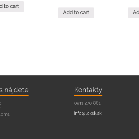
d to cart
Add to cart
Ad
s nájdete
Kontakty
o.
0911 270 881
7
info@loxsk.sk
doma