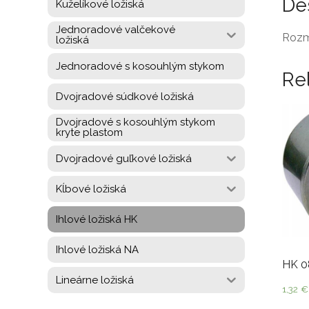
De
Kuželíkové ložiská
Jednoradové valčekové
Rozm
ložiská
Jednoradové s kosouhlým stykom
Re
Dvojradové súdkové ložiská
Dvojradové s kosouhlým stykom
kryte plastom
Dvojradové guľkové ložiská
Kĺbové ložiská
Ihlové ložiská HK
Ihlové ložiská NA
HK 0
Lineárne ložiská
1,32
€