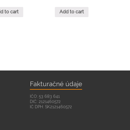
d to cart
Add to cart
Fakturačné údaje
IČO: 53 683 641
DIČ: 2121460572
IČ DPH: SK2121460572