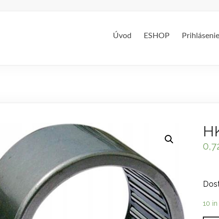
Úvod
ESHOP
Prihláseni
HK
0,7
Dost
10 in