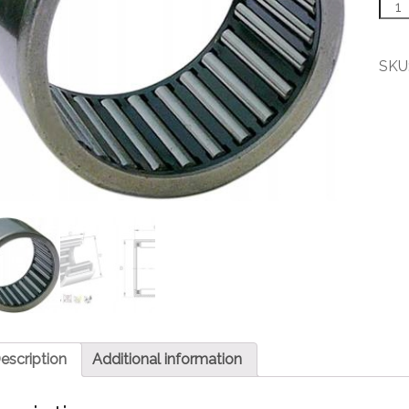
HK
0810
Ihlov
ložis
SKU
quant
escription
Additional information