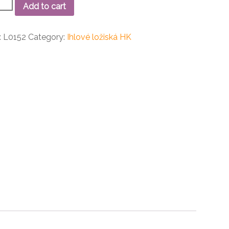
Add to cart
é
ko
:
L0152
Category:
Ihlové ložiská HK
ity