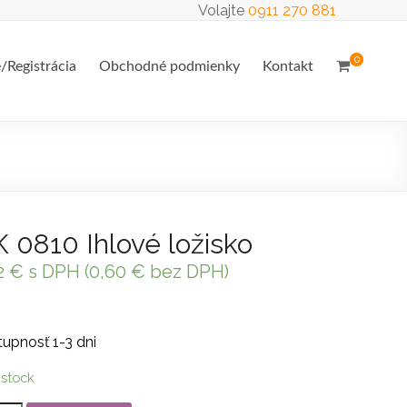
Volajte
0911 270 881
0
e/Registrácia
Obchodné podmienky
Kontakt
 0810 Ihlové ložisko
2
€
s DPH (
0,60
€
bez DPH)
upnosť 1-3 dni
 stock