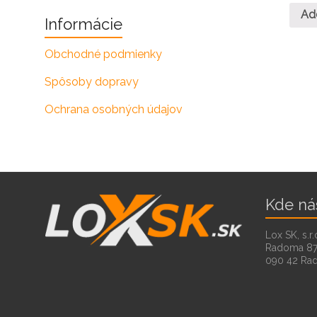
Ad
Informácie
Obchodné podmienky
Spôsoby dopravy
Ochrana osobných údajov
Kde ná
Lox SK, s.r.
Radoma 8
090 42 Ra