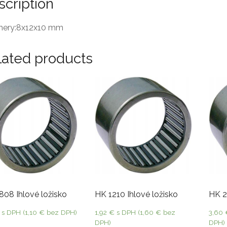
scription
ery:8x12x10 mm
lated products
808 Ihlové ložisko
HK 1210 Ihlové ložisko
HK 2
s DPH (
1,10
€
bez DPH)
1,92
€
s DPH (
1,60
€
bez
3,60
DPH)
DPH)