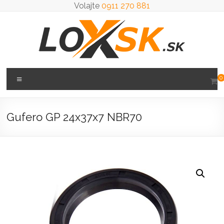
Prejsť
Volajte
0911 270 881
na
obsah
Loxsk
Menu
0
predaj
ložisk
Gufero GP 24x37x7 NBR70