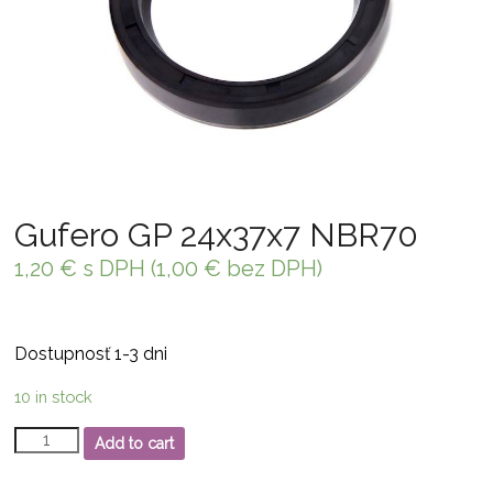
Gufero GP 24x37x7 NBR70
1,20
€
s DPH (
1,00
€
bez DPH)
Dostupnosť 1-3 dni
10 in stock
Gufero
Add to cart
GP
24x37x7