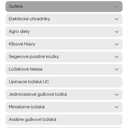
Guferá
Elektrické ohradníky
Agro diely
Kĺbové hlavy
Segerové poistné krúžky
Ložiskové telesa
Upínacie ložiská UC
Jednoradové guľkové ložiká
Miniatúrne ložiská
Axiálne guľkové ložiská