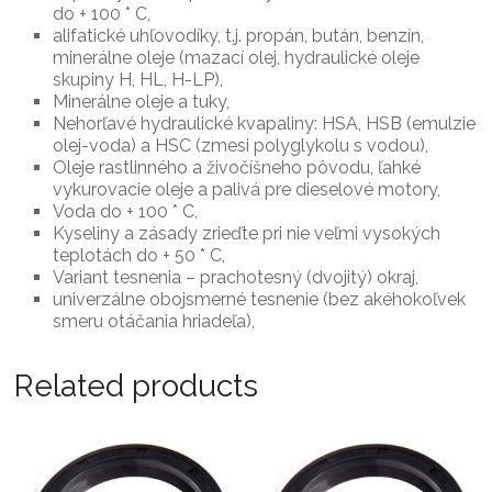
do + 100 * C,
alifatické uhľovodíky, t.j. propán, bután, benzín,
minerálne oleje (mazací olej, hydraulické oleje
skupiny H, HL, H-LP),
Minerálne oleje a tuky,
Nehorľavé hydraulické kvapaliny: HSA, HSB (emulzie
olej-voda) a HSC (zmesi polyglykolu s vodou),
Oleje rastlinného a živočíšneho pôvodu, ľahké
vykurovacie oleje a palivá pre dieselové motory,
Voda do + 100 * C,
Kyseliny a zásady zrieďte pri nie veľmi vysokých
teplotách do + 50 * C,
Variant tesnenia – prachotesný (dvojitý) okraj,
univerzálne obojsmerné tesnenie (bez akéhokoľvek
smeru otáčania hriadeľa),
Related products