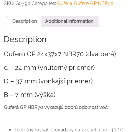
NBR70
SKU:
G0790
Categories:
Guferá
,
Gufero GP NBR70
quantity
Description
Additional information
Description
Gufero GP 24x37x7 NBR70 (dva perá)
d – 24 mm (vnútorný priemer)
D – 37 mm (vonkajší priemer)
B – 7 mm (výška)
Guferá GP NBR70 vykazujú dobrú odolnosť voči:
Teplotný rozsah prevádzky na vzduchu od -40 * C