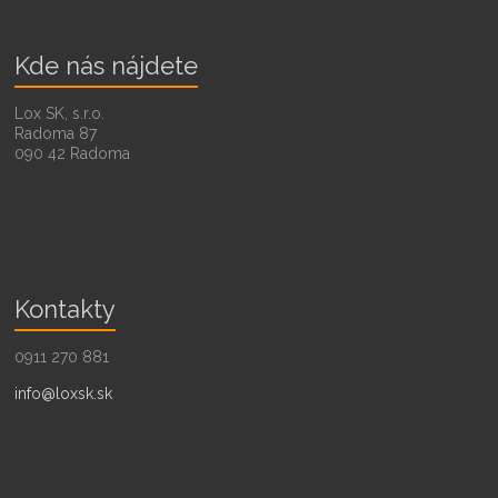
Kde nás nájdete
Lox SK, s.r.o.
Radoma 87
090 42 Radoma
Kontakty
0911 270 881
info@loxsk.sk