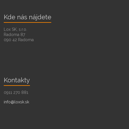
Kde nás nájdete
Lox SK, s.r.o.
Radoma 87
090 42 Radoma
Kontakty
0911 270 881
info@loxsk.sk