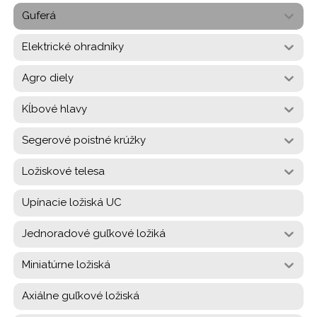
Guferá
Elektrické ohradníky
Agro diely
Kĺbové hlavy
Segerové poistné krúžky
Ložiskové telesa
Upínacie ložiská UC
Jednoradové guľkové ložiká
Miniatúrne ložiská
Axiálne guľkové ložiská