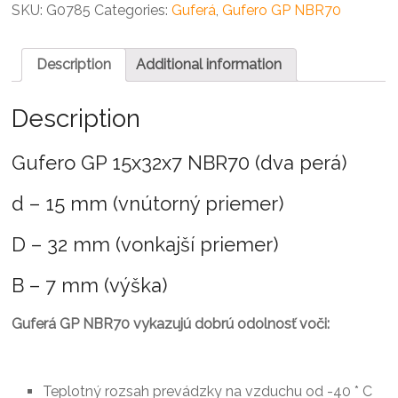
NBR70
SKU:
G0785
Categories:
Guferá
,
Gufero GP NBR70
quantity
Description
Additional information
Description
Gufero GP 15x32x7 NBR70 (dva perá)
d – 15 mm (vnútorný priemer)
D – 32 mm (vonkajší priemer)
B – 7 mm (výška)
Guferá GP NBR70 vykazujú dobrú odolnosť voči:
Teplotný rozsah prevádzky na vzduchu od -40 * C