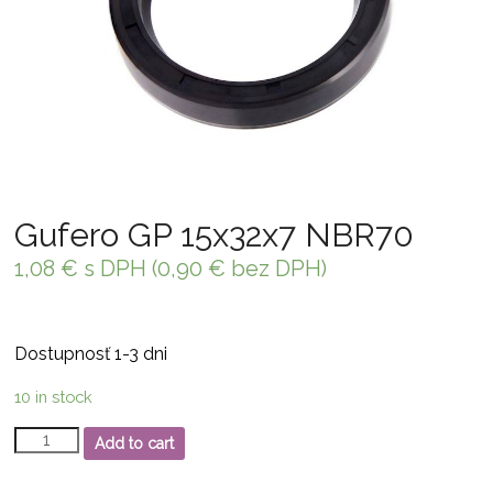
Gufero GP 15x32x7 NBR70
1,08
€
s DPH (
0,90
€
bez DPH)
Dostupnosť 1-3 dni
10 in stock
Gufero
Add to cart
GP
15x32x7