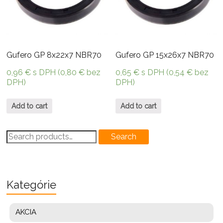
Gufero GP 8x22x7 NBR70
Gufero GP 15x26x7 NBR70
0,96
€
s DPH (
0,80
€
bez
0,65
€
s DPH (
0,54
€
bez
DPH)
DPH)
Add to cart
Add to cart
Search
Search
for:
Kategórie
AKCIA