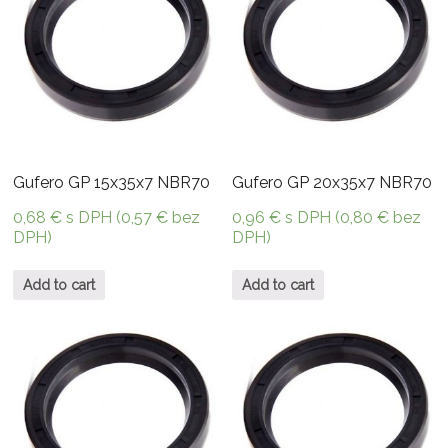
Gufero GP 15x35x7 NBR70
Gufero GP 20x35x7 NBR70
0,68
€
s DPH (
0,57
€
bez
0,96
€
s DPH (
0,80
€
bez
DPH)
DPH)
Add to cart
Add to cart