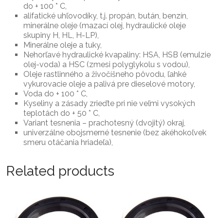
do + 100 * C,
alifatické uhľovodíky, t.j. propán, bután, benzín,
minerálne oleje (mazací olej, hydraulické oleje
skupiny H, HL, H-LP),
Minerálne oleje a tuky,
Nehorľavé hydraulické kvapaliny: HSA, HSB (emulzie
olej-voda) a HSC (zmesi polyglykolu s vodou),
Oleje rastlinného a živočíšneho pôvodu, ľahké
vykurovacie oleje a palivá pre dieselové motory,
Voda do + 100 * C,
Kyseliny a zásady zrieďte pri nie veľmi vysokých
teplotách do + 50 * C,
Variant tesnenia – prachotesný (dvojitý) okraj,
univerzálne obojsmerné tesnenie (bez akéhokoľvek
smeru otáčania hriadeľa),
Related products