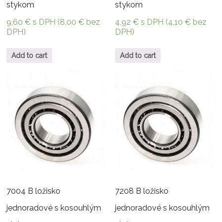
stykom
stykom
9,60
€
s DPH (
8,00
€
bez
4,92
€
s DPH (
4,10
€
bez
DPH)
DPH)
Add to cart
Add to cart
7004 B ložisko
7208 B ložisko
jednoradové s kosouhlým
jednoradové s kosouhlým