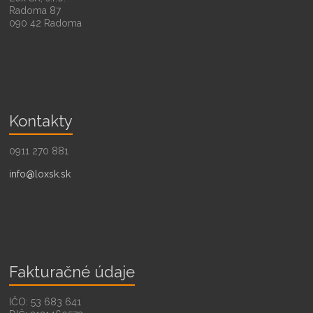
Radoma 87
090 42 Radoma
Kontakty
0911 270 881
info@loxsk.sk
Fakturačné údaje
IČO: 53 683 641