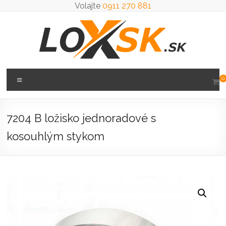
Prejsť
Volajte
0911 270 881
na
obsah
Loxsk
Menu
0
predaj
ložisk
7204 B ložisko jednoradové s
kosouhlým stykom