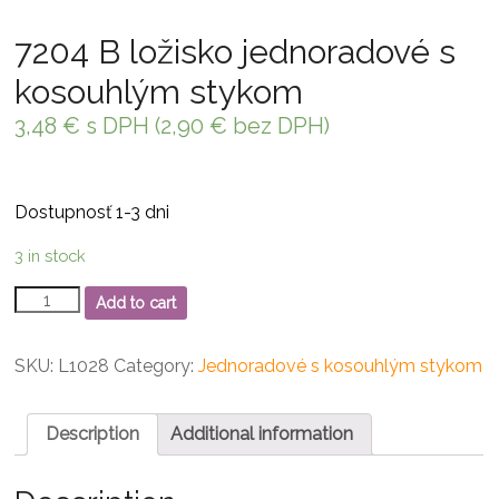
7204 B ložisko jednoradové s
kosouhlým stykom
3,48
€
s DPH (
2,90
€
bez DPH)
Dostupnosť 1-3 dni
3 in stock
7204
Add to cart
B
ložisko
jednoradové
SKU:
L1028
Category:
Jednoradové s kosouhlým stykom
s
kosouhlým
stykom
Description
Additional information
quantity