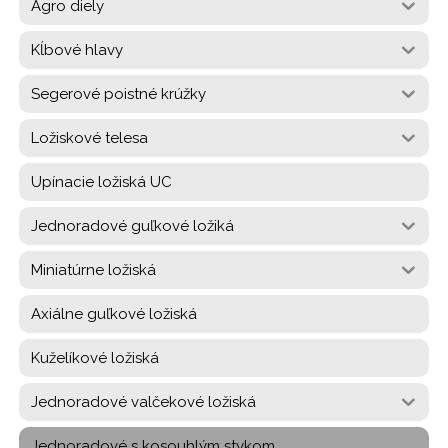
Agro diely
Kĺbové hlavy
Segerové poistné krúžky
Ložiskové telesa
Upínacie ložiská UC
Jednoradové guľkové ložiká
Miniatúrne ložiská
Axiálne guľkové ložiská
Kuželíkové ložiská
Jednoradové valčekové ložiská
Jednoradové s kosouhlým stykom