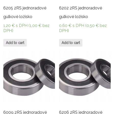
6205 2RS jednoradové
6202 2RS jednoradové
guľkové ložisko
guľkové ložisko
1,20
€
s DPH (
1,00
€
bez
0,60
€
s DPH (
0,50
€
bez
DPH)
DPH)
Add to cart
Add to cart
6009 2RS jednoradové
6206 2RS jednoradové