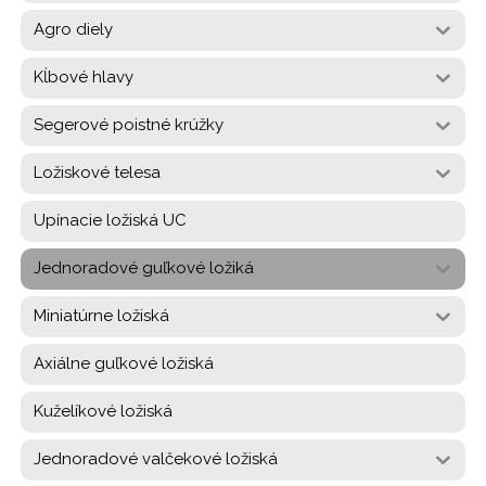
Agro diely
Kĺbové hlavy
Segerové poistné krúžky
Ložiskové telesa
Upínacie ložiská UC
Jednoradové guľkové ložiká
Miniatúrne ložiská
Axiálne guľkové ložiská
Kuželíkové ložiská
Jednoradové valčekové ložiská