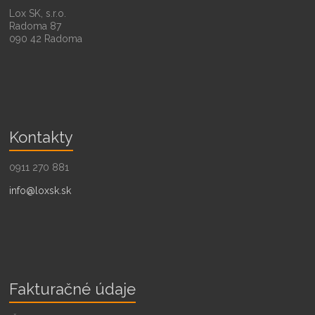
Lox SK, s.r.o.
Radoma 87
090 42 Radoma
Kontakty
0911 270 881
info@loxsk.sk
Fakturačné údaje