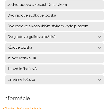
Jednoradové s kosouhlým stykom
Dvojradové súdkové ložiská
Dvojradové s kosouhlým stykom kryte plastom
Dvojradové guľkové ložiská
Kĺbové ložiská
Ihlové ložiská HK
Ihlové ložiská NA
Lineárne ložiská
Informácie
Obchodné podmienky