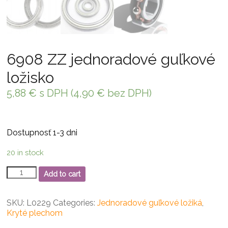
6908 ZZ jednoradové guľkové
ložisko
5,88
€
s DPH (
4,90
€
bez DPH)
Dostupnosť 1-3 dni
20 in stock
6908
Add to cart
ZZ
jednoradové
guľkové
SKU:
L0229
Categories:
Jednoradové guľkové ložiká
,
ložisko
Kryté plechom
quantity