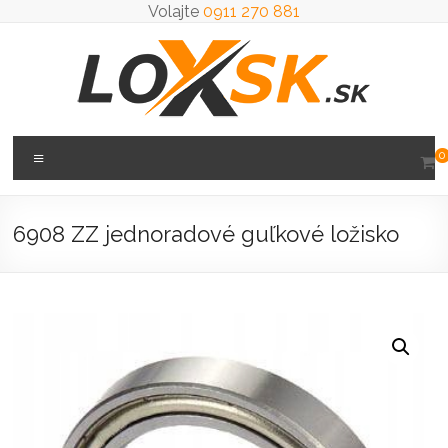
Prejsť
Volajte
0911 270 881
na
obsah
Loxsk
Menu
0
predaj
ložisk
6908 ZZ jednoradové guľkové ložisko