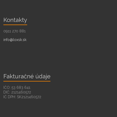
Kontakty
0911 270 881
info@loxsk.sk
Fakturačné údaje
IČO: 53 683 641
DIČ: 2121460572
IČ DPH: SK2121460572