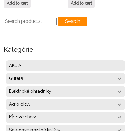
Add to cart
Add to cart
Search
Search
for:
Kategórie
AKCIA
Guferá
Elektrické ohradníky
Agro diely
Kĺbové hlavy
Segerové poistné krúžky