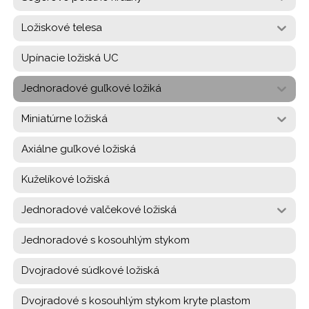
Ložiskové telesa
Upínacie ložiská UC
Jednoradové guľkové ložiká
Miniatúrne ložiská
Axiálne guľkové ložiská
Kuželíkové ložiská
Jednoradové valčekové ložiská
Jednoradové s kosouhlým stykom
Dvojradové súdkové ložiská
Dvojradové s kosouhlým stykom kryte plastom