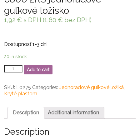
guľkové ložisko
1,92
€
s DPH (
1,60
€
bez DPH)
Dostupnosť 1-3 dni
20 in stock
6806
Add to cart
2RS
jednoradové
guľkové
SKU:
L0275
Categories:
Jednoradové guľkové ložiká
,
ložisko
Kryté plastom
quantity
Description
Additional information
Description