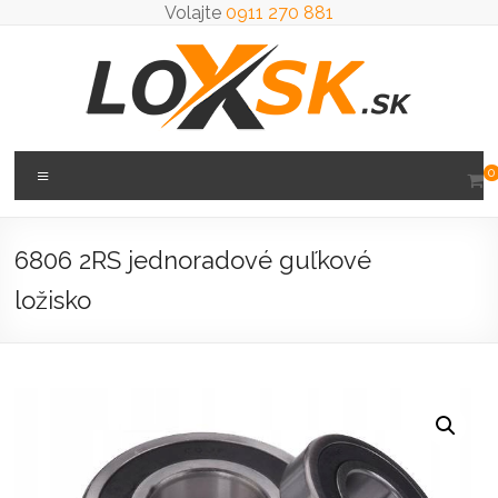
Prejsť
Volajte
0911 270 881
na
obsah
Loxsk
Menu
0
predaj
ložisk
6806 2RS jednoradové guľkové
ložisko