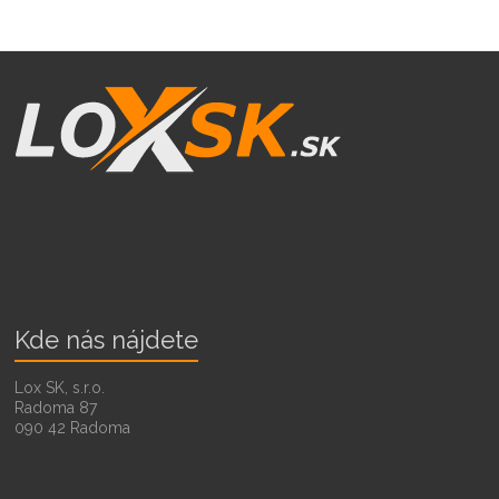
Kde nás nájdete
Lox SK, s.r.o.
Radoma 87
090 42 Radoma