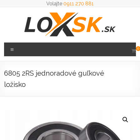
Prejsť
Volajte
0911 270 881
na
obsah
Loxsk
Menu
0
predaj
ložisk
6805 2RS jednoradové guľkové
ložisko