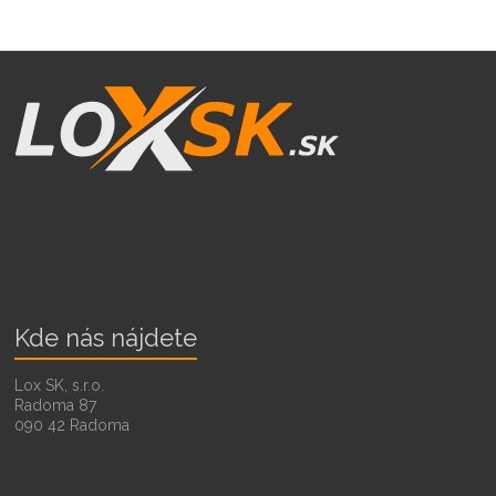
Kde nás nájdete
Lox SK, s.r.o.
Radoma 87
090 42 Radoma