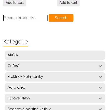
Add to cart
Add to cart
Search
Search
for:
Kategórie
AKCIA
Guferá
Elektrické ohradníky
Agro diely
Kĺbové hlavy
Segerové poistné krúžky