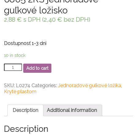
guľkové ložisko
2,88
€
s DPH (
2,40
€
bez DPH)
Dostupnosť 1-3 dni
10 in stock
6805
Add to cart
2RS
jednoradové
guľkové
SKU:
L0274
Categories:
Jednoradové guľkové ložiká
,
ložisko
Kryté plastom
quantity
Description
Additional information
Description