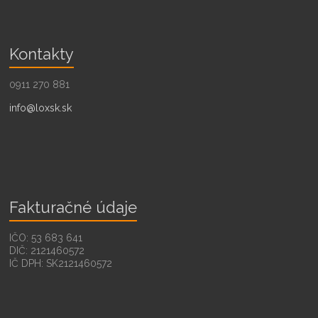
Kontakty
0911 270 881
info@loxsk.sk
Fakturačné údaje
IČO: 53 683 641
DIČ: 2121460572
IČ DPH: SK2121460572