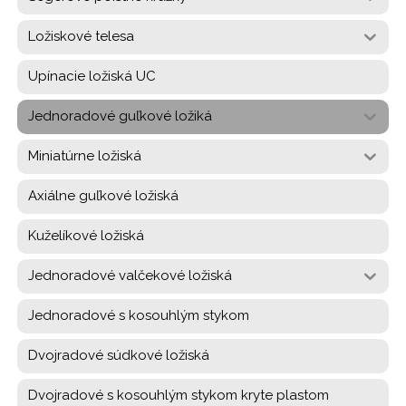
Ložiskové telesa
Upínacie ložiská UC
Jednoradové guľkové ložiká
Miniatúrne ložiská
Axiálne guľkové ložiská
Kuželíkové ložiská
Jednoradové valčekové ložiská
Jednoradové s kosouhlým stykom
Dvojradové súdkové ložiská
Dvojradové s kosouhlým stykom kryte plastom