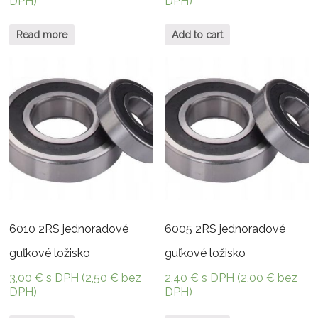
DPH)
DPH)
Read more
Add to cart
6010 2RS jednoradové
6005 2RS jednoradové
guľkové ložisko
guľkové ložisko
3,00
€
s DPH (
2,50
€
bez
2,40
€
s DPH (
2,00
€
bez
DPH)
DPH)