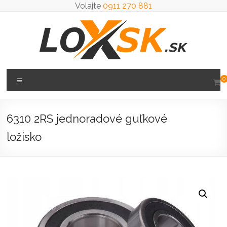
Prejsť
Volajte
0911 270 881
na
obsah
Loxsk
Menu
0
predaj
ložisk
6310 2RS jednoradové guľkové
ložisko