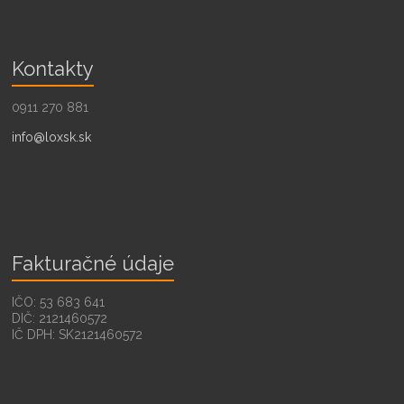
Kontakty
0911 270 881
info@loxsk.sk
Fakturačné údaje
IČO: 53 683 641
DIČ: 2121460572
IČ DPH: SK2121460572