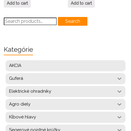
Add to cart
Add to cart
Search
Search
for:
Kategórie
AKCIA
Guferá
Elektrické ohradníky
Agro diely
Kĺbové hlavy
Segerové poistné krúžky