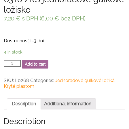
ložisko
7,20
€
s DPH (
6,00
€
bez DPH)
Dostupnosť 1-3 dni
4 in stock
6310
Add to cart
2RS
jednoradové
guľkové
SKU:
L0268
Categories:
Jednoradové guľkové ložiká
,
ložisko
Kryté plastom
quantity
Description
Additional information
Description