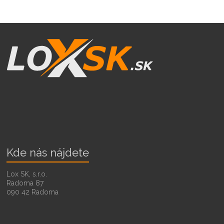
Kde nás nájdete
Lox SK, s.r.o.
Radoma 87
090 42 Radoma