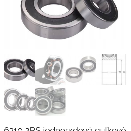
6310 2RS jednoradové guľkové