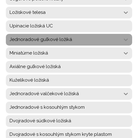
Ložiskové telesa
Upínacie ložiská UC
Jednoradové guľkové ložiká
Miniatúrne ložiská
Axiálne guľkové ložiská
Kuželíkové ložiská
Jednoradové valčekové ložiská
Jednoradové s kosouhlým stykom
Dvojradové súdkové ložiská
Dvojradové s kosouhlým stykom kryte plastom