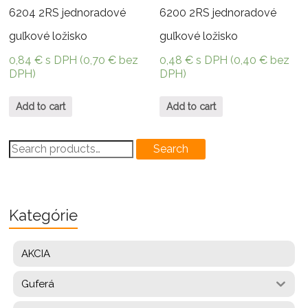
6204 2RS jednoradové
6200 2RS jednoradové
guľkové ložisko
guľkové ložisko
0,84
€
s DPH (
0,70
€
bez
0,48
€
s DPH (
0,40
€
bez
DPH)
DPH)
Add to cart
Add to cart
Search
Search
for:
Kategórie
AKCIA
Guferá