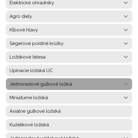
Elektrické ohradníky
Agro diely
Kĺbové hlavy
Segerové poistné krúžky
Ložiskové telesa
Upínacie ložiská UC
Jednoradové guľkové ložiká
Miniatúrne ložiská
Axiálne guľkové ložiská
Kuželíkové ložiská