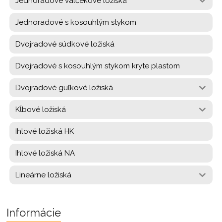
Jednoradové valčekové ložiská
Jednoradové s kosouhlým stykom
Dvojradové súdkové ložiská
Dvojradové s kosouhlým stykom kryte plastom
Dvojradové guľkové ložiská
Kĺbové ložiská
Ihlové ložiská HK
Ihlové ložiská NA
Lineárne ložiská
Informácie