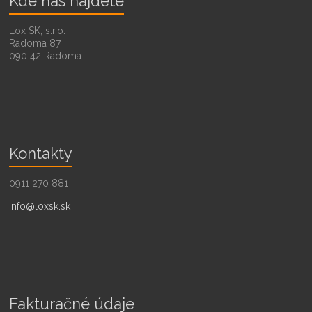
Kde nás nájdete
Lox SK, s.r.o.
Radoma 87
090 42 Radoma
Kontakty
0911 270 881
info@loxsk.sk
Fakturačné údaje