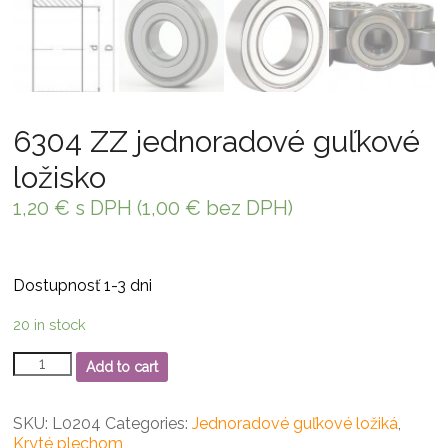
6304 ZZ jednoradové guľkové
ložisko
1,20
€
s DPH (
1,00
€
bez DPH)
Dostupnosť 1-3 dni
20 in stock
6304
Add to cart
ZZ
jednoradové
guľkové
SKU:
L0204
Categories:
Jednoradové guľkové ložiká
,
ložisko
Kryté plechom