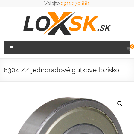
Prejsť
Volajte
0911 270 881
na
obsah
Loxsk
Menu
0
predaj
ložisk
6304 ZZ jednoradové guľkové ložisko