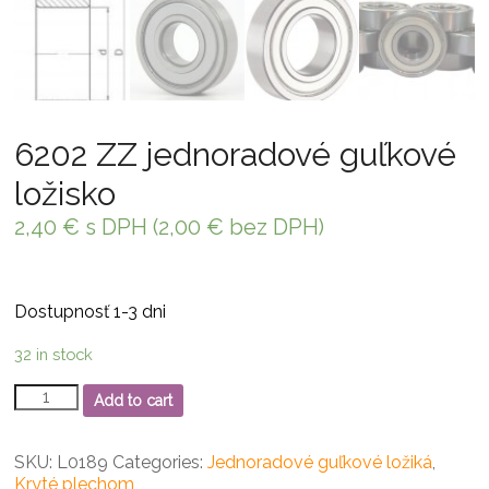
6202 ZZ jednoradové guľkové
ložisko
2,40
€
s DPH (
2,00
€
bez DPH)
Dostupnosť 1-3 dni
32 in stock
6202
Add to cart
ZZ
jednoradové
guľkové
SKU:
L0189
Categories:
Jednoradové guľkové ložiká
,
ložisko
Kryté plechom