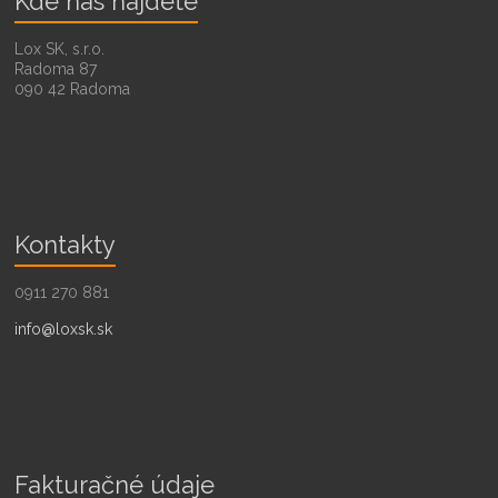
Kde nás nájdete
Lox SK, s.r.o.
Radoma 87
090 42 Radoma
Kontakty
0911 270 881
info@loxsk.sk
Fakturačné údaje