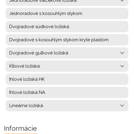
Jednoradové valčekové ložiská
Jednoradové s kosouhlým stykom
Dvojradové súdkové ložiská
Dvojradové s kosouhlým stykom kryte plastom
Dvojradové guľkové ložiská
Kĺbové ložiská
Ihlové ložiská HK
Ihlové ložiská NA
Lineárne ložiská
Informácie