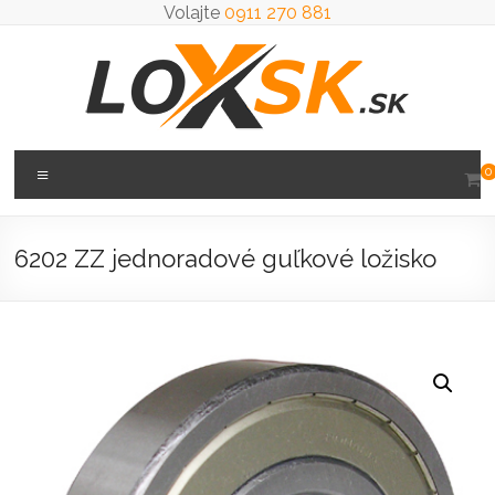
Prejsť
Volajte
0911 270 881
na
obsah
Loxsk
Menu
0
predaj
ložisk
6202 ZZ jednoradové guľkové ložisko