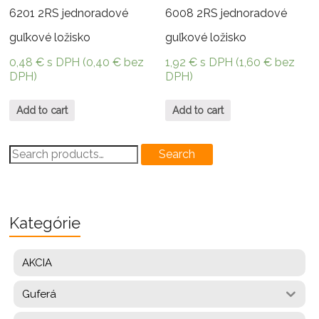
6201 2RS jednoradové
6008 2RS jednoradové
guľkové ložisko
guľkové ložisko
0,48
€
s DPH (
0,40
€
bez
1,92
€
s DPH (
1,60
€
bez
DPH)
DPH)
Add to cart
Add to cart
Search
Search
for:
Kategórie
AKCIA
Guferá