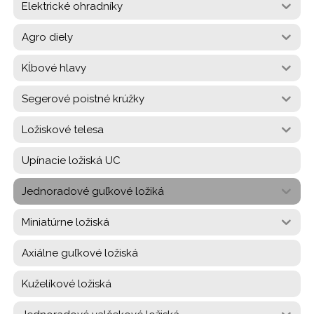
Elektrické ohradníky
Agro diely
Kĺbové hlavy
Segerové poistné krúžky
Ložiskové telesa
Upínacie ložiská UC
Jednoradové guľkové ložiká
Miniatúrne ložiská
Axiálne guľkové ložiská
Kuželíkové ložiská