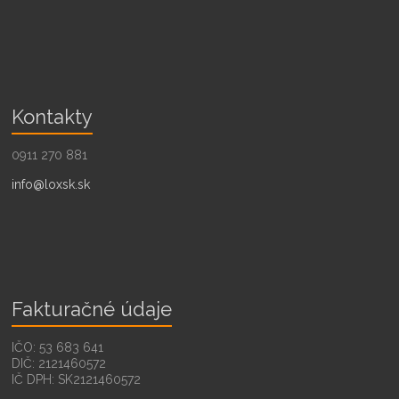
Kontakty
0911 270 881
info@loxsk.sk
Fakturačné údaje
IČO: 53 683 641
DIČ: 2121460572
IČ DPH: SK2121460572