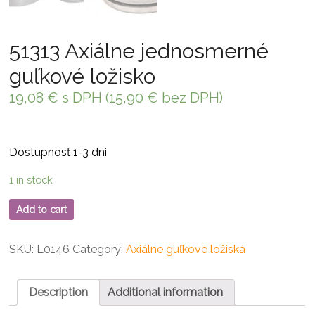
51313 Axiálne jednosmerné
guľkové ložisko
19,08
€
s DPH (
15,90
€
bez DPH)
Dostupnosť 1-3 dni
1 in stock
Add to cart
SKU:
L0146
Category:
Axiálne guľkové ložiská
Description
Additional information