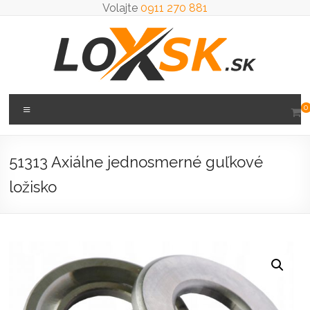
Prejsť
Volajte
0911 270 881
na
obsah
Loxsk
Menu
0
predaj
ložisk
51313 Axiálne jednosmerné guľkové
ložisko