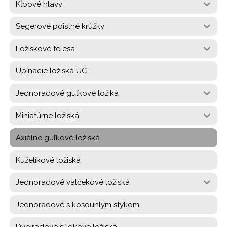
Kĺbové hlavy
Segerové poistné krúžky
Ložiskové telesa
Upínacie ložiská UC
Jednoradové guľkové ložiká
Miniatúrne ložiská
Axiálne guľkové ložiská
Kuželíkové ložiská
Jednoradové valčekové ložiská
Jednoradové s kosouhlým stykom
Dvojradové súdkové ložiská