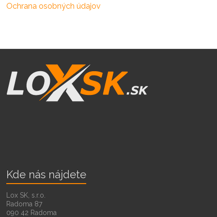
Ochrana osobných údajov
Kde nás nájdete
Lox SK, s.r.o.
Radoma 87
090 42 Radoma