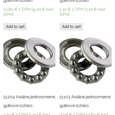
guľkové ložisko
guľkové ložisko
10,80
€
s DPH (
9,00
€
bez
1,32
€
s DPH (
1,10
€
bez
DPH)
DPH)
Add to cart
Add to cart
51204 Axiálne jednosmerné
51103 Axiálne jednosmerné
guľkové ložisko
guľkové ložisko
1,20
€
s DPH (
1,00
€
bez
0,96
€
s DPH (
0,80
€
bez