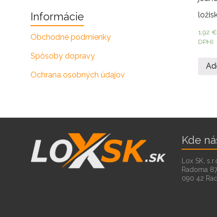
ložis
Informácie
1,92
Obchodné podmienky
DPH)
Spôsoby dopravy
Ad
Ochrana osobných údajov
Kde ná
Lox SK, s.r.
Radoma 8
090 42 Ra