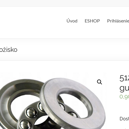
Úvod
ESHOP
Prihláseni
ožisko
51
gu
0,
Dost