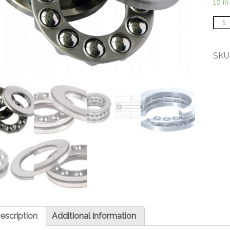
10 in
5120
Axiál
jedn
guľk
SKU
ložis
quant
escription
Additional information