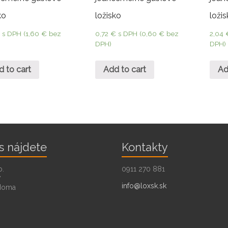
ko
ložisko
loži
€
s DPH (
1,60
€
bez
0,72
€
s DPH (
0,60
€
bez
2,04
DPH)
DPH)
d to cart
Add to cart
Ad
s nájdete
Kontakty
o.
0911 270 881
7
info@loxsk.sk
doma