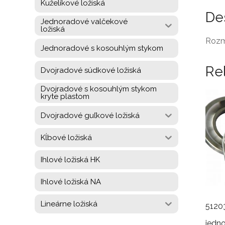
Kuželíkové ložiská
De
Jednoradové valčekové
ložiská
Rozm
Jednoradové s kosouhlým stykom
Re
Dvojradové súdkové ložiská
Dvojradové s kosouhlým stykom
kryte plastom
Dvojradové guľkové ložiská
Kĺbové ložiská
Ihlové ložiská HK
Ihlové ložiská NA
Lineárne ložiská
5120
jedn