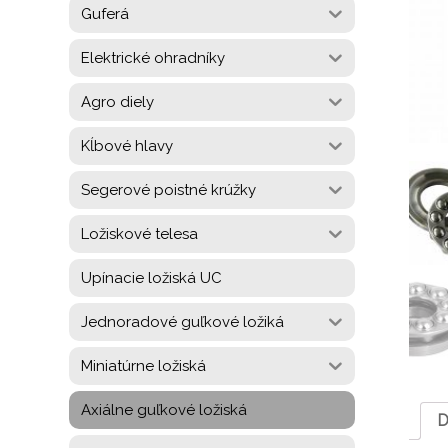
Guferá
Elektrické ohradníky
Agro diely
Kĺbové hlavy
Segerové poistné krúžky
Ložiskové telesa
Upínacie ložiská UC
Jednoradové guľkové ložiká
Miniatúrne ložiská
Axiálne guľkové ložiská
D