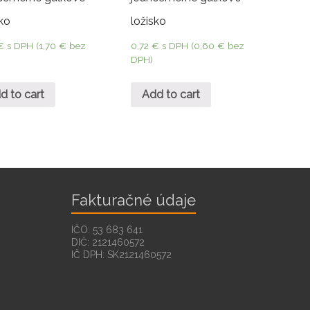
sko
ložisko
€
s DPH (
1,70
€
bez
0,72
€
s DPH (
0,60
€
bez
DPH)
d to cart
Add to cart
Fakturačné údaje
IČO: 53 683 641
DIČ: 2121460572
IČ DPH: SK2121460572