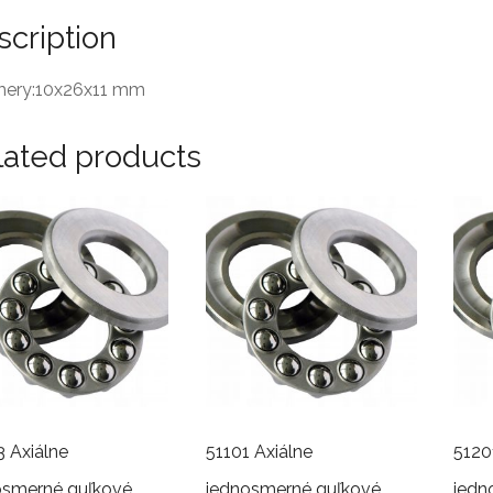
scription
ery:10x26x11 mm
lated products
3 Axiálne
51101 Axiálne
5120
osmerné guľkové
jednosmerné guľkové
jedn