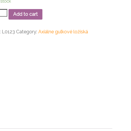
 stock
0
Add to cart
ne
osmerné
ové
:
L0123
Category:
Axiálne guľkové ložiská
ko
ity