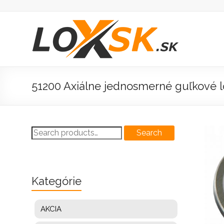
Prejsť
na
obsah
Loxsk
predaj
ložisk
51200 Axiálne jednosmerné guľkové l
Search
Search
for:
Kategórie
AKCIA