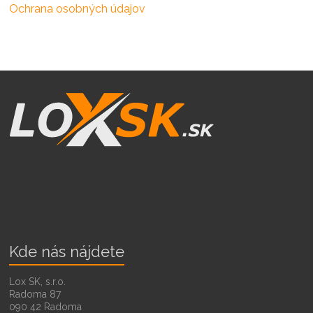
Ochrana osobných údajov
Kde nás nájdete
Lox SK, s.r.o.
Radoma 87
090 42 Radoma