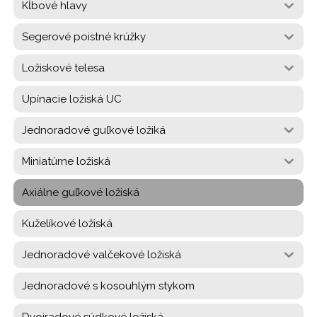
Kĺbové hlavy
Segerové poistné krúžky
Ložiskové telesa
Upínacie ložiská UC
Jednoradové guľkové ložiká
Miniatúrne ložiská
Axiálne guľkové ložiská
Kuželíkové ložiská
Jednoradové valčekové ložiská
Jednoradové s kosouhlým stykom
Dvojradové súdkové ložiská