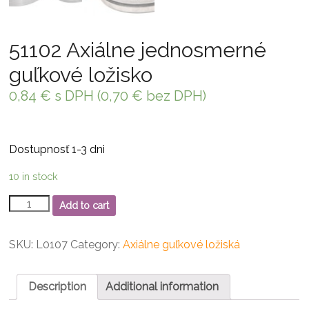
51102 Axiálne jednosmerné
guľkové ložisko
0,84
€
s DPH (
0,70
€
bez DPH)
Dostupnosť 1-3 dni
10 in stock
51102
Add to cart
Axiálne
jednosmerné
guľkové
SKU:
L0107
Category:
Axiálne guľkové ložiská
ložisko
quantity
Description
Additional information