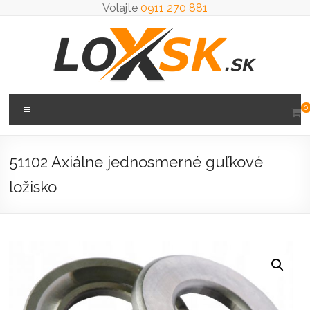
Prejsť
Volajte
0911 270 881
na
obsah
Loxsk
Menu
0
predaj
ložisk
51102 Axiálne jednosmerné guľkové
ložisko