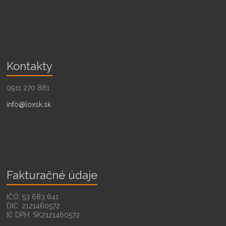
Kontakty
0911 270 881
info@loxsk.sk
Fakturačné údaje
IČO: 53 683 641
DIČ: 2121460572
IČ DPH: SK2121460572