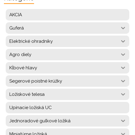
AKCIA
Guferá
Elektrické ohradníky
Agro diely
Kĺbové hlavy
Segerové poistné krúžky
Ložiskové telesa
Upínacie ložiská UC
Jednoradové guľkové ložiká
Miniatúrne ložiská