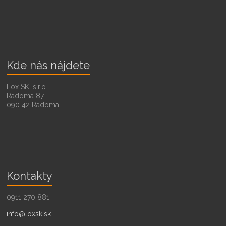
Kde nás nájdete
Lox SK, s.r.o.
Radoma 87
090 42 Radoma
Kontakty
0911 270 881
info@loxsk.sk