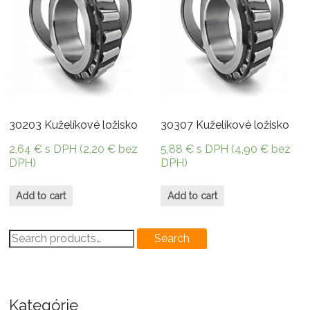
30203 Kuželíkové ložisko
30307 Kuželíkové ložisko
2,64
€
s DPH (
2,20
€
bez
5,88
€
s DPH (
4,90
€
bez
DPH)
DPH)
Add to cart
Add to cart
Search
Search
for:
Kategórie