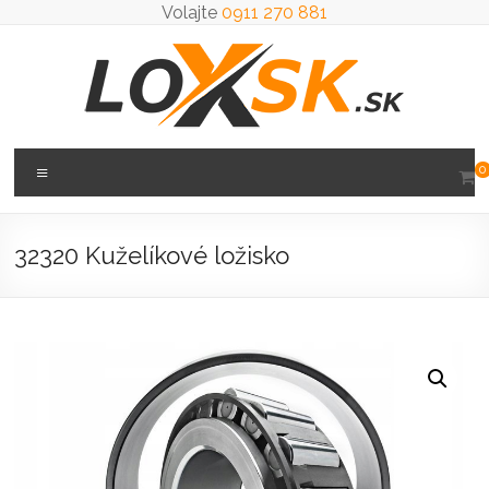
Prejsť
Volajte
0911 270 881
na
obsah
Loxsk
Menu
0
predaj
ložisk
32320 Kuželíkové ložisko