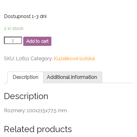
Dostupnosť 1-3 dni
2 in stock
32320
Add to cart
Kuželíkové
ložisko
quantity
SKU:
L0611
Category:
Kuželíkové ložiská
Description
Additional information
Description
Rozmery: 100x215x77,5 mm
Related products