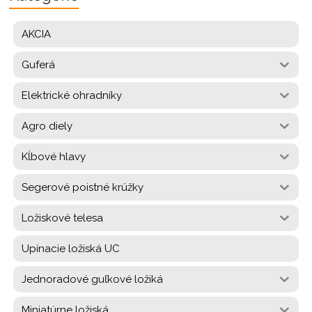
AKCIA
Guferá
Elektrické ohradníky
Agro diely
Kĺbové hlavy
Segerové poistné krúžky
Ložiskové telesa
Upínacie ložiská UC
Jednoradové guľkové ložiká
Miniatúrne ložiská