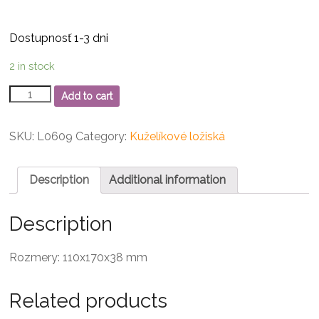
Dostupnosť 1-3 dni
2 in stock
32022
Add to cart
Kuželíkové
ložisko
quantity
SKU:
L0609
Category:
Kuželíkové ložiská
Description
Additional information
Description
Rozmery: 110x170x38 mm
Related products