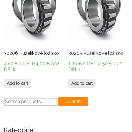
30206 Kuželíkové ložisko
30205 Kuželíkové ložisko
4,80
€
s DPH (
4,00
€
bez
1,80
€
s DPH (
1,50
€
bez
DPH)
DPH)
Add to cart
Add to cart
Search
Search
for:
Kategórie