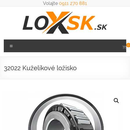
Prejsť
Volajte
0911 270 881
na
obsah
Loxsk
Menu
0
predaj
ložisk
32022 Kuželíkové ložisko