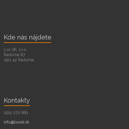
Kde nás nájdete
Lox SK, s.r.o.
Radoma 87
090 42 Radoma
Kontakty
0911 270 881
info@loxsk.sk