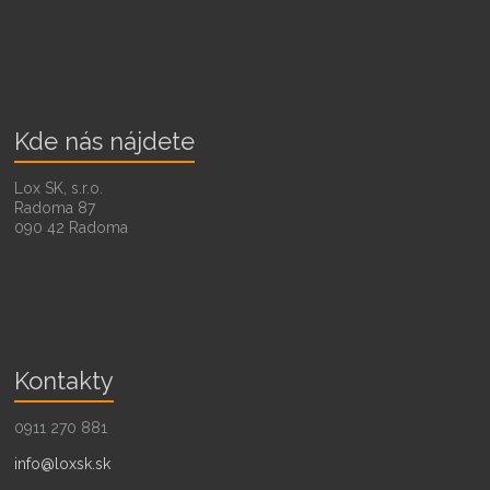
Kde nás nájdete
Lox SK, s.r.o.
Radoma 87
090 42 Radoma
Kontakty
0911 270 881
info@loxsk.sk