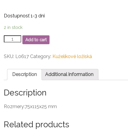
Dostupnosť 1-3 dni
2 in stock
32015
Add to cart
Kuželíkové
ložisko
quantity
SKU:
L0617
Category:
Kuželíkové ložiská
Description
Additional information
Description
Rozmery:75x115x25 mm
Related products