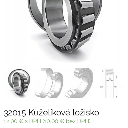
32015 Kuželíkové ložisko
12,00
€
s DPH (
10,00
€
bez DPH)