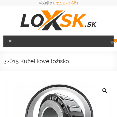
Prejsť
Volajte
0911 270 881
na
obsah
Loxsk
Menu
0
predaj
ložisk
32015 Kuželíkové ložisko