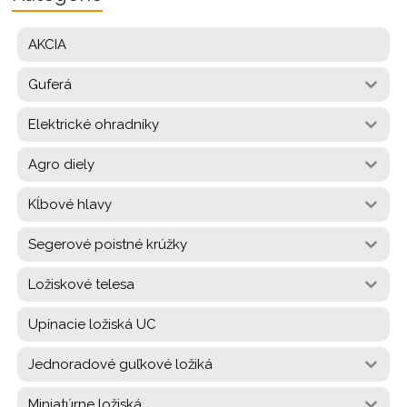
AKCIA
Guferá
Elektrické ohradníky
Agro diely
Kĺbové hlavy
Segerové poistné krúžky
Ložiskové telesa
Upínacie ložiská UC
Jednoradové guľkové ložiká
Miniatúrne ložiská