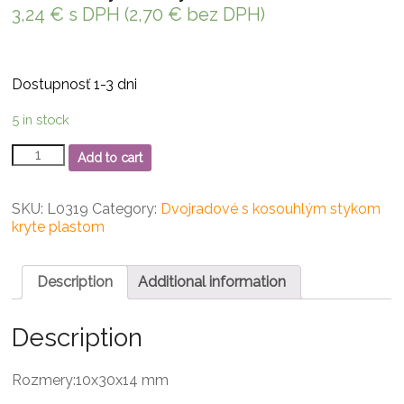
3,24
€
s DPH (
2,70
€
bez DPH)
Dostupnosť 1-3 dni
5 in stock
3200
Add to cart
2RS
ložisko
dvojradové
SKU:
L0319
Category:
Dvojradové s kosouhlým stykom
s
kryte plastom
kosouhlým
stykom
quantity
Description
Additional information
Description
Rozmery:10x30x14 mm