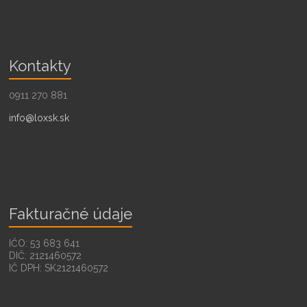
Kontakty
0911 270 881
info@loxsk.sk
Fakturačné údaje
IČO: 53 683 641
DIČ: 2121460572
IČ DPH: SK2121460572