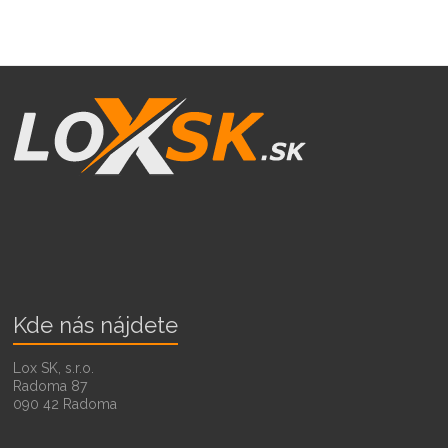
Kde nás nájdete
Lox SK, s.r.o.
Radoma 87
090 42 Radoma