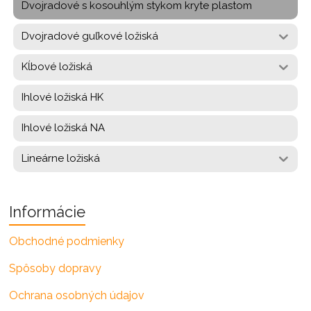
Dvojradové s kosouhlým stykom kryte plastom
Dvojradové guľkové ložiská
Kĺbové ložiská
Ihlové ložiská HK
Ihlové ložiská NA
Lineárne ložiská
Informácie
Obchodné podmienky
Spôsoby dopravy
Ochrana osobných údajov