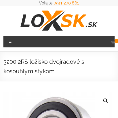
Prejsť
Volajte
0911 270 881
na
obsah
Loxsk
Menu
0
predaj
ložisk
3200 2RS ložisko dvojradové s
kosouhlým stykom