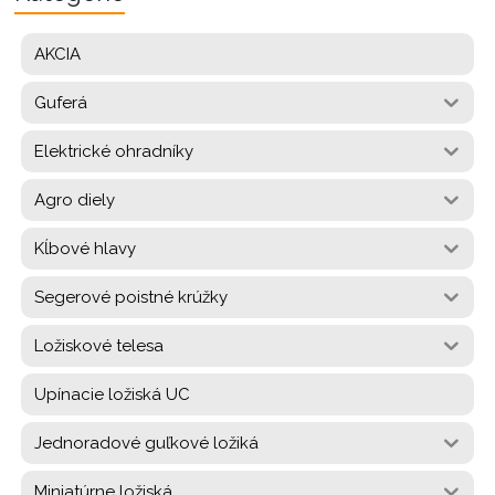
AKCIA
Guferá
Elektrické ohradníky
Agro diely
Kĺbové hlavy
Segerové poistné krúžky
Ložiskové telesa
Upínacie ložiská UC
Jednoradové guľkové ložiká
Miniatúrne ložiská