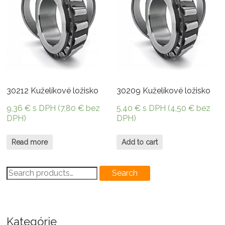
30212 Kuželíkové ložisko
30209 Kuželíkové ložisko
9,36
€
s DPH (
7,80
€
bez
5,40
€
s DPH (
4,50
€
bez
DPH)
DPH)
Read more
Add to cart
Search
Search
for:
Kategórie