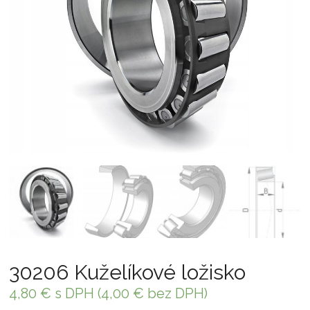
30206 Kuželíkové ložisko
4,80
€
s DPH (
4,00
€
bez DPH)