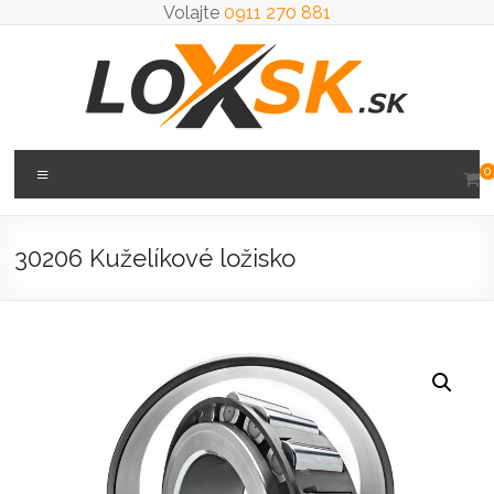
Prejsť
Volajte
0911 270 881
na
obsah
Loxsk
Menu
0
predaj
ložisk
30206 Kuželíkové ložisko