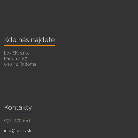
Kde nás nájdete
Lox SK, s.r.o.
Radoma 87
090 42 Radoma
Kontakty
0911 270 881
info@loxsk.sk