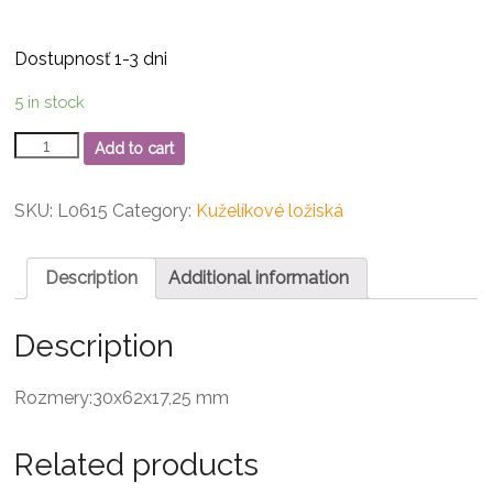
Dostupnosť 1-3 dni
5 in stock
30206
Add to cart
Kuželíkové
ložisko
quantity
SKU:
L0615
Category:
Kuželíkové ložiská
Description
Additional information
Description
Rozmery:30x62x17,25 mm
Related products