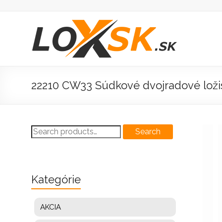
Prejsť
na
obsah
Loxsk
predaj
ložisk
22210 CW33 Súdkové dvojradové loži
Search
Search
for:
Kategórie
AKCIA