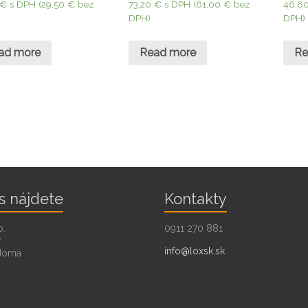
€
s DPH (
29,50
€
bez
73,20
€
s DPH (
61,00
€
bez
46,8
DPH)
DPH)
ad more
Read more
Re
s nájdete
Kontakty
o.
0911 270 881
7
info@loxsk.sk
doma