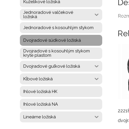
De
Kuželíkové ložiská
Jednoradové valčekové
Rozm
ložiská
Jednoradové s kosouhlým stykom
Re
Dvojradové súdkové ložiská
Dvojradové s kosouhlým stykom
kryte plastom
Dvojradové guľkové ložiská
Kĺbové ložiská
Ihlové ložiská HK
Ihlové ložiská NA
2221
Lineárne ložiská
dvojr