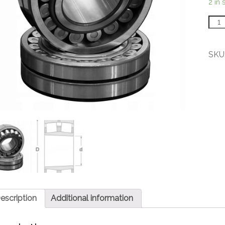
2 in 
2221
CW3
Súdk
dvoj
SKU
ložis
quant
escription
Additional information