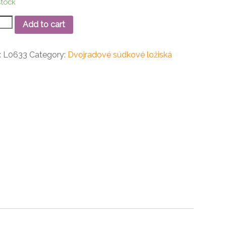
stock
0
Add to cart
3
ové
radové
:
L0633
Category:
Dvojradové súdkové ložiská
ko
ity