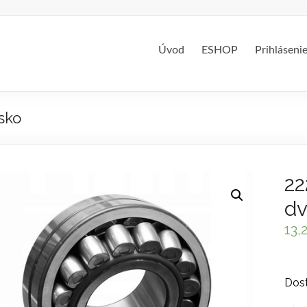
Úvod
ESHOP
Prihláseni
sko
22
dv
13,
Dost