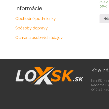
35,40
DPH)
Informácie
Re
Obchodné podmienky
Spôsoby dopravy
Ochrana osobných údajov
Kde ná
Lox SK, s.r.
Radoma 8
090 42 Ra