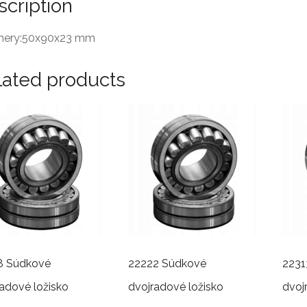
scription
ery:50x90x23 mm
lated products
8 Súdkové
22222 Súdkové
2231
adové ložisko
dvojradové ložisko
dvoj