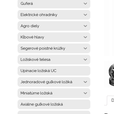
Guferá
Elektrické ohradníky
Agro diely
Kĺbové hlavy
Segerové poistné krúžky
Ložiskové telesa
Upínacie ložiská UC
Jednoradové guľkové ložiká
Miniatúrne ložiská
D
Axiálne guľkové ložiská