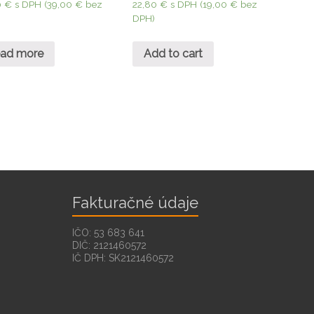
0
€
s DPH (
39,00
€
bez
22,80
€
s DPH (
19,00
€
bez
DPH)
ad more
Add to cart
Fakturačné údaje
IČO: 53 683 641
DIČ: 2121460572
IČ DPH: SK2121460572