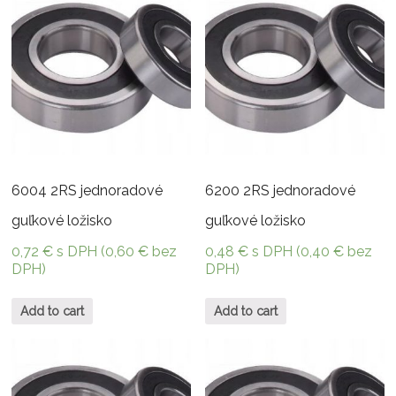
6004 2RS jednoradové
6200 2RS jednoradové
guľkové ložisko
guľkové ložisko
0,72
€
s DPH (
0,60
€
bez
0,48
€
s DPH (
0,40
€
bez
DPH)
DPH)
Add to cart
Add to cart