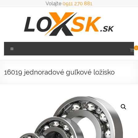
Prejsť
Volajte
0911 270 881
na
obsah
Loxsk
Menu
0
predaj
ložisk
16019 jednoradové guľkové ložisko