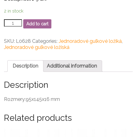
2 in stock
16019
Add to cart
jednoradové
guľkové
ložisko
SKU:
L0628
Categories:
Jednoradové guľkové ložiká
,
quantity
Jednoradové guľkové ložiská
Description
Additional information
Description
Rozmery:95x145x16 mm
Related products