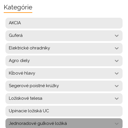
Kategórie
AKCIA
Guferá
Elektrické ohradníky
Agro diely
Kĺbové hlavy
Segerové poistné krúžky
Ložiskové telesa
Upínacie ložiská UC
Jednoradové guľkové ložiká