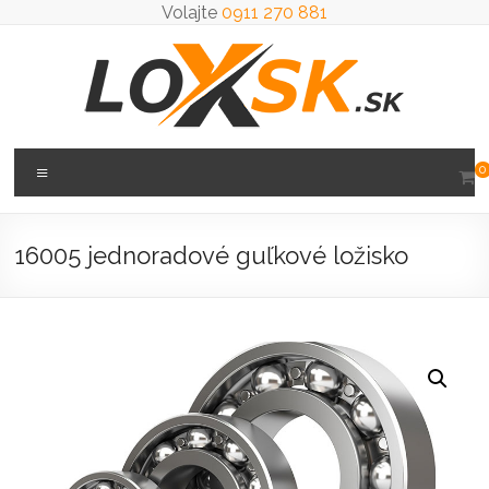
Prejsť
Volajte
0911 270 881
na
obsah
Loxsk
Menu
0
predaj
ložisk
16005 jednoradové guľkové ložisko