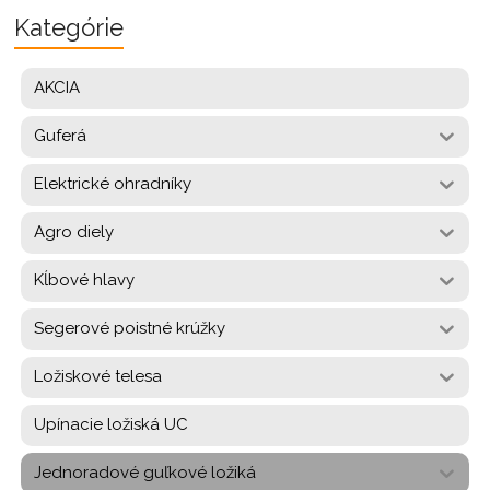
Kategórie
AKCIA
Guferá
Elektrické ohradníky
Agro diely
Kĺbové hlavy
Segerové poistné krúžky
Ložiskové telesa
Upínacie ložiská UC
Jednoradové guľkové ložiká