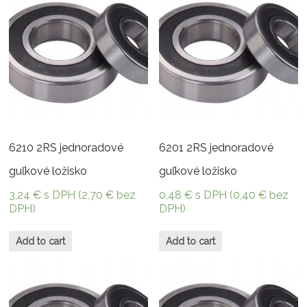
6210 2RS jednoradové
6201 2RS jednoradové
guľkové ložisko
guľkové ložisko
3,24
€
s DPH (
2,70
€
bez
0,48
€
s DPH (
0,40
€
bez
DPH)
DPH)
Add to cart
Add to cart