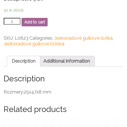
10 in stock
16005
Add to cart
jednoradové
guľkové
ložisko
SKU:
L0623
Categories:
Jednoradové guľkové ložiká
,
quantity
Jednoradové guľkové ložiská
Description
Additional information
Description
Rozmery:25x47x8 mm
Related products