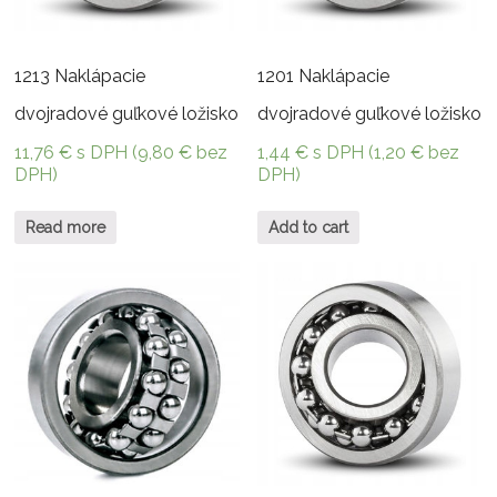
1213 Naklápacie
1201 Naklápacie
dvojradové guľkové ložisko
dvojradové guľkové ložisko
11,76
€
s DPH (
9,80
€
bez
1,44
€
s DPH (
1,20
€
bez
DPH)
DPH)
Read more
Add to cart