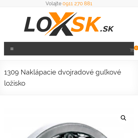
Prejsť
Volajte
0911 270 881
na
obsah
Loxsk
Menu
0
predaj
ložisk
1309 Naklápacie dvojradové guľkové
ložisko