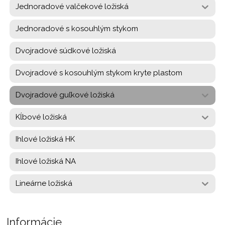
Jednoradové valčekové ložiská
Jednoradové s kosouhlým stykom
Dvojradové súdkové ložiská
Dvojradové s kosouhlým stykom kryte plastom
Dvojradové guľkové ložiská
Kĺbové ložiská
Ihlové ložiská HK
Ihlové ložiská NA
Lineárne ložiská
Informácie