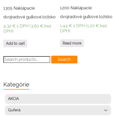
1200 Naklápacie
1305 Naklápacie
dvojradové guľkové ložisko
dvojradové guľkové ložisko
1,44
€
s DPH (
1,20
€
bez
4,32
€
s DPH (
3,60
€
bez
DPH)
DPH)
Read more
Add to cart
Search
Search
for:
Kategórie
AKCIA
Guferá