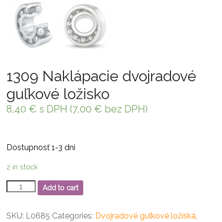
1309 Naklápacie dvojradové
guľkové ložisko
8,40
€
s DPH (
7,00
€
bez DPH)
Dostupnosť 1-3 dni
2 in stock
1309
Add to cart
Naklápacie
dvojradové
guľkové
SKU:
L0685
Categories:
Dvojradové guľkové ložiská
,