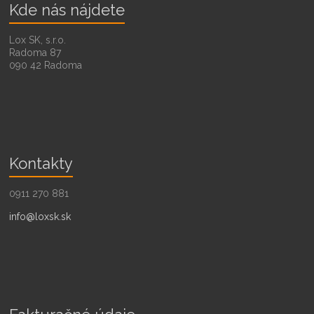
Kde nás nájdete
Lox SK, s.r.o.
Radoma 87
090 42 Radoma
Kontakty
0911 270 881
info@loxsk.sk